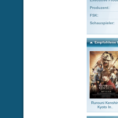
Rurouni Kenshin:
Aufe
Kyoto In..
Kommentare zu Dragon Ba
Um einen Kommen
Wenn Du noch ke
Alle Kommentare
(2)
Wurden leid
Christall97
Datei wurde
DeMaX
vo