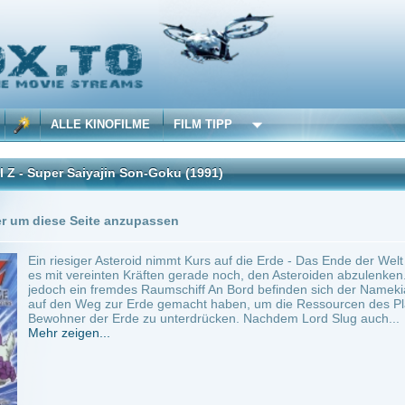
 KINOFILME
FILM TIPP
aiyajin Son-Goku
(1991)
Trailer
1 Playlists
Seite anzupassen
ger Asteroid nimmt Kurs auf die Erde - Das Ende der Welt steht kurz bevor. Son-Goku 
reinten Kräften gerade noch, den Asteroiden abzulenken. Auf der Oberfläche des Aste
in fremdes Raumschiff An Bord befinden sich der Namekianer Lord Slug und dessen Ge
Weg zur Erde gemacht haben, um die Ressourcen des Planeten für Ihre Zwecke zu n
 der Erde zu unterdrücken. Nachdem Lord Slug auch...
en...
Japan
~ 52 min.
Action
0
ilme selber! Dieser Stream wird gehostet bei:
Voe.SX
Anbie