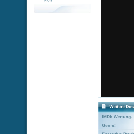
Weitere Details
IMDb Wertung:
Genre:
Acti
Executive Producer:
Gen F
Produzent:
Chiaki
FSK:
Freige
Schauspieler:
Sea
Jame
Empfohlene Einträge für "