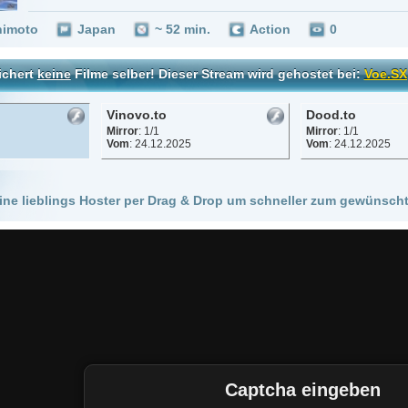
Vinovo.to
Dood.to
Mirror
: 1/1
Mirror
: 1/1
Vom
: 24.12.2025
Vom
: 24.12.2025
 Hoster per Drag & Drop um schneller zum gewünschten Stream zu kommen!