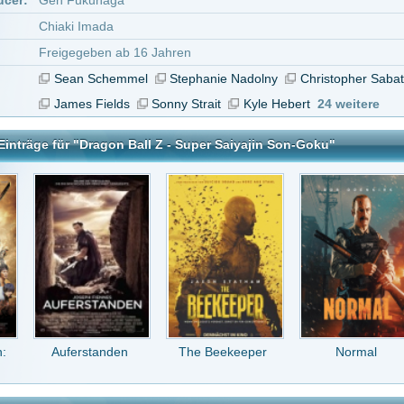
rstanden
The Beekeeper
Normal
Men in Black III
ll Z - Super Saiyajin Son-Goku
tar abzugeben melde Dich bitte zuerst an.
in Konto bei uns hast, kannst Du Dich hier
registrieren
.
er so gut wie alle Dragonball Sachen gelöscht....
Antwort an
DeMaX
(Kommentar anzeigen)
vor 14 Jahren
 gelöscht. Wäre nett, wenn es einen reupp geb
r 16 Jahren