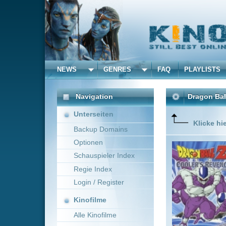
NEWS
GENRES
FAQ
PLAYLISTS
ALLE
Navigation
Dragon Ball Z - Super S
Unterseiten
Klicke hier um diese 
Backup Domains
Optionen
Ein riesi
es mit ve
Schauspieler Index
jedoch e
Regie Index
auf den 
Bewohner
Login / Register
Mehr zeig
Kinofilme
Alle Kinofilme
Filme
Mitsuo Hashimoto
Alle Filme
Beliebte
Kinox.to speichert
keine
F