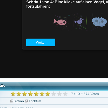
7 / 10 :: 674 Votes
on
Trickfilm
ukunaga
 Imada
geben ab 16 Jahren
n Schemmel
Stephanie Nadolny
Christopher Sabat
John Burgmeier
Chri
s Fields
Sonny Strait
Kyle Hebert
24 weitere
Dragon Ball Z - Super Saiyajin Son-Goku"