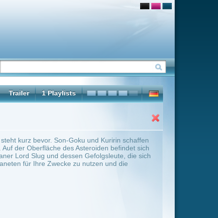
und Kuririn schaffen
roiden befindet sich
folgsleute, die sich
utzen und die
ter Übersicht umschalten