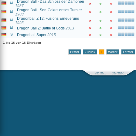
Dragon Ball - Das Schloss der Dämonen
1987
Dragon Ball - Son-Gokus erstes Turnier
1988
Dragonball Z 12: Fusions Erneuerung
1995
Dragon Ball Z: Battle of Gods
2013
Dragonball Super
2015
1 bis 16 von 16 Einträgen
Erster
Zurück
1
Weiter
Letzter