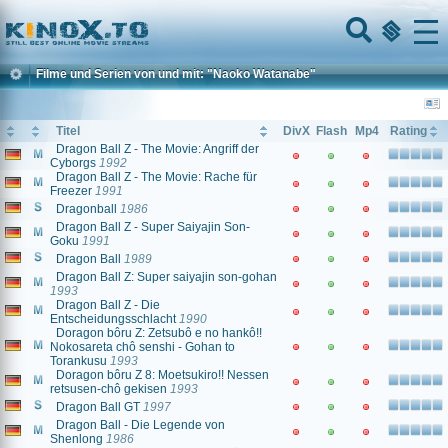
Home
Menu
Filme und Serien von und mit: "Naoko Watanabe"
Titel
DivX
Flash
Mp4
Rating
Dragon Ball Z - The Movie: Angriff der
Cyborgs
1992
Dragon Ball Z - The Movie: Rache für
Freezer
1991
Dragonball
1986
Dragon Ball Z - Super Saiyajin Son-
Goku
1991
Dragon Ball
1989
Dragon Ball Z: Super saiyajin son-gohan
1993
Dragon Ball Z - Die
Entscheidungsschlacht
1990
Doragon bôru Z: Zetsubô e no hankô!!
Nokosareta chô senshi - Gohan to
Torankusu
1993
Doragon bôru Z 8: Moetsukiro!! Nessen
retsusen-chô gekisen
1993
Dragon Ball GT
1997
Dragon Ball - Die Legende von
Shenlong
1986