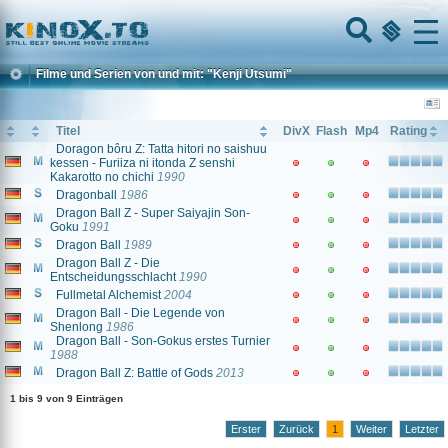
Home
Menu
Filme und Serien von und mit: "Kenji Utsumi"
Titel
DivX
Flash
Mp4
Rating
Doragon bôru Z: Tatta hitori no saishuu
kessen - Furiiza ni itonda Z senshi
Kakarotto no chichi
1990
Dragonball
1986
Dragon Ball Z - Super Saiyajin Son-
Goku
1991
Dragon Ball
1989
Dragon Ball Z - Die
Entscheidungsschlacht
1990
Fullmetal Alchemist
2004
Dragon Ball - Die Legende von
Shenlong
1986
Dragon Ball - Son-Gokus erstes Turnier
1988
Dragon Ball Z: Battle of Gods
2013
1 bis 9 von 9 Einträgen
Erster
Zurück
1
Weiter
Letzter