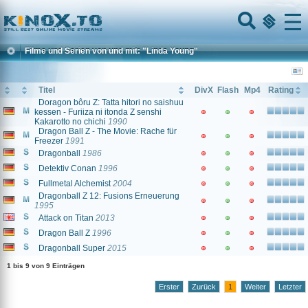
Home
Menu
Filme und Serien von und mit: "Linda Young"
Titel
DivX
Flash
Mp4
Rating
Doragon bôru Z: Tatta hitori no saishuu
kessen - Furiiza ni itonda Z senshi
Kakarotto no chichi
1990
Dragon Ball Z - The Movie: Rache für
Freezer
1991
Dragonball
1986
Detektiv Conan
1996
Fullmetal Alchemist
2004
Dragonball Z 12: Fusions Erneuerung
1995
Attack on Titan
2013
Dragon Ball Z
1996
Dragonball Super
2015
1 bis 9 von 9 Einträgen
Erster
Zurück
1
Weiter
Letzter