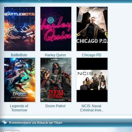
BattleBots
Harley Quinn
Chicago PD
Legends of
Doom Patrol
NCIS: Naval
Tomorrow
Criminal Inve..
Kommentare zu Attack on Titan