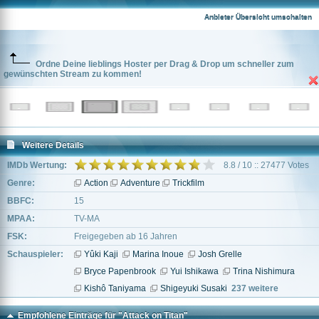
Anbieter Übersicht umschalten
Ordne Deine lieblings Hoster per Drag & Drop um schneller zum
gewünschten Stream zu kommen!
Weitere Details
IMDb Wertung:
8.8 / 10 :: 27477 Votes
Genre:
Action
Adventure
Trickfilm
BBFC:
15
MPAA:
TV-MA
FSK:
Freigegeben ab 16 Jahren
Schauspieler:
Yûki Kaji
Marina Inoue
Josh Grelle
Bryce Papenbrook
Yui Ishikawa
Trina Nishimura
Kishô Taniyama
Shigeyuki Susaki
237 weitere
Empfohlene Einträge für "Attack on Titan"