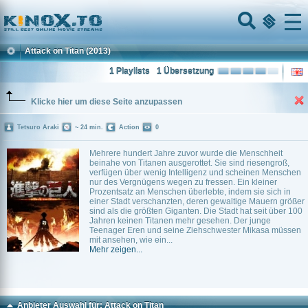
Home
Menu
Attack on Titan
(2013)
1 Playlists
1 Übersetzung
Klicke hier um diese Seite anzupassen
Tetsuro Araki
~ 24 min.
Action
0
Mehrere hundert Jahre zuvor wurde die Menschheit
beinahe von Titanen ausgerottet. Sie sind riesengroß,
verfügen über wenig Intelligenz und scheinen Menschen
nur des Vergnügens wegen zu fressen. Ein kleiner
Prozentsatz an Menschen überlebte, indem sie sich in
einer Stadt verschanzten, deren gewaltige Mauern größer
sind als die größten Giganten. Die Stadt hat seit über 100
Jahren keinen Titanen mehr gesehen. Der junge
Teenager Eren und seine Ziehschwester Mikasa müssen
mit ansehen, wie ein...
Mehr zeigen...
Anbieter Auswahl für: Attack on Titan