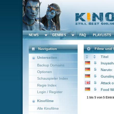
NEWS
GENRES
FAQ
PLAYLISTS
ALLE
Navigation
Filme und Serien von un
Titel
Unterseiten
Inuyasha
2004
Backup Domains
Naruto: Shippûden
20
Optionen
Gunslinger Girl
2004
Schauspieler Index
Attack on Titan
2013
Regie Index
Food Wars! Shokugek
Login / Register
1 bis 5 von 5 Einträgen
Kinofilme
Alle Kinofilme
Filme
Alle Filme
Beliebte