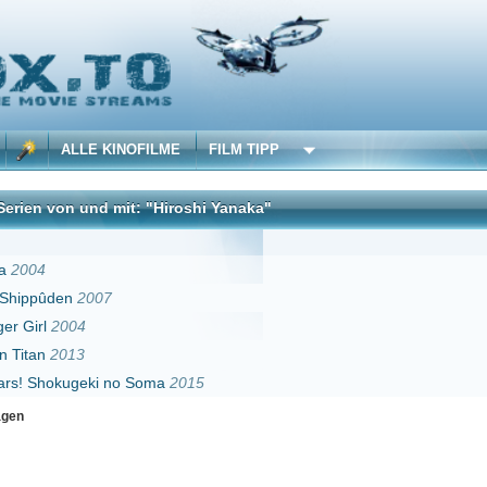
 KINOFILME
FILM TIPP
d mit: "Hiroshi Yanaka"
DivX
07
i no Soma
2015
Erster
Zurück