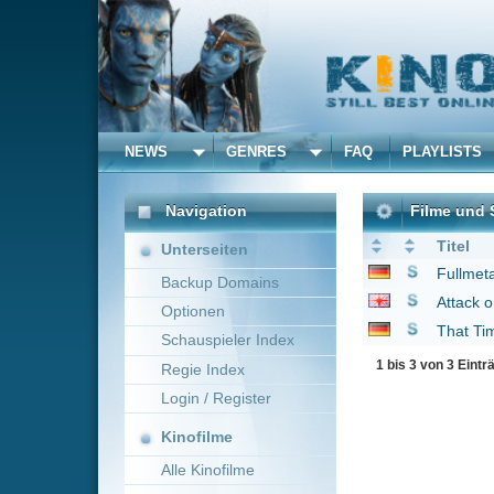
NEWS
GENRES
FAQ
PLAYLISTS
ALLE
Navigation
Filme und Serien von un
Titel
Unterseiten
Fullmetal Alchemist
2
Backup Domains
Attack on Titan
2013
Optionen
That Time I Got Reinc
Schauspieler Index
1 bis 3 von 3 Einträgen
Regie Index
Login / Register
Kinofilme
Alle Kinofilme
Filme
Alle Filme
Beliebte