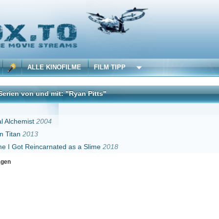
 KINOFILME
FILM TIPP
d mit: "Ryan Pitts"
DivX
004
arnated as a Slime
2018
Erster
Zurück