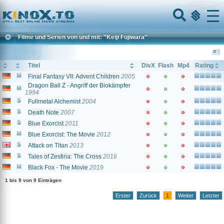
Home
Menu
Filme und Serien von und mit: "Keiji Fujiwara"
Titel
DivX
Flash
Mp4
Rating
Final Fantasy VII: Advent Children
2005
Dragon Ball Z - Angriff der Biokämpfer
1994
Fullmetal Alchemist
2004
Death Note
2007
Blue Exorcist
2011
Blue Exorcist: The Movie
2012
Attack on Titan
2013
Tales of Zestiria: The Cross
2016
Black Fox - The Movie
2019
1 bis 9 von 9 Einträgen
Erster
Zurück
1
Weiter
Letzter