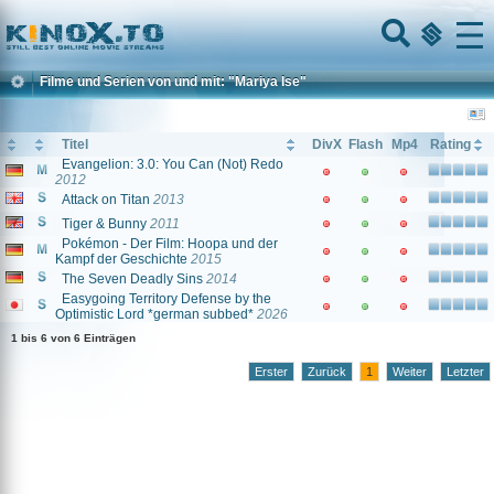
Home
Menu
Filme und Serien von und mit: "Mariya Ise"
Titel
DivX
Flash
Mp4
Rating
Evangelion: 3.0: You Can (Not) Redo
2012
Attack on Titan
2013
Tiger & Bunny
2011
Pokémon - Der Film: Hoopa und der
Kampf der Geschichte
2015
The Seven Deadly Sins
2014
Easygoing Territory Defense by the
Optimistic Lord *german subbed*
2026
1 bis 6 von 6 Einträgen
Erster
Zurück
1
Weiter
Letzter