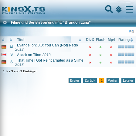
Home
Menu
Filme und Serien von und mit: "Brandon Luna"
Titel
DivX
Flash
Mp4
Rating
Evangelion: 3.0: You Can (Not) Redo
2012
Attack on Titan
2013
That Time I Got Reincarnated as a Slime
2018
1 bis 3 von 3 Einträgen
Erster
Zurück
1
Weiter
Letzter