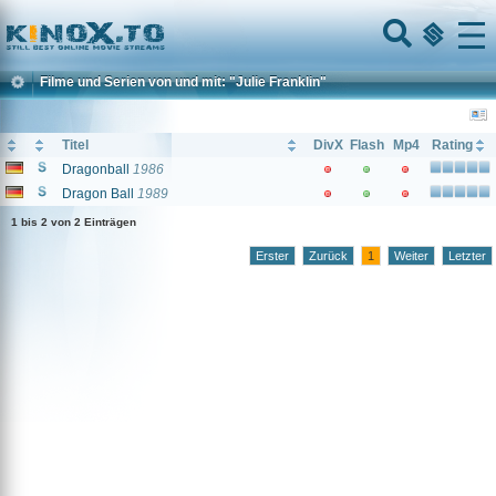
Home
Menu
Filme und Serien von und mit: "Julie Franklin"
Titel
DivX
Flash
Mp4
Rating
Dragonball
1986
Dragon Ball
1989
1 bis 2 von 2 Einträgen
Erster
Zurück
1
Weiter
Letzter