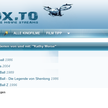
 KINOFILME
FILM TIPP
nd mit: "Kathy Morse"
DivX
gende von Shenlong
1986
Erster
Zurück