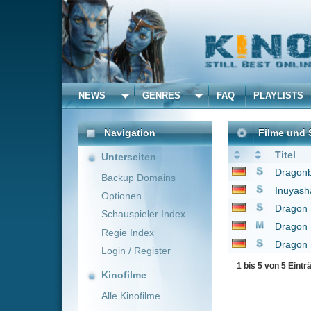
NEWS
GENRES
FAQ
PLAYLISTS
ALLE
Navigation
Filme und Serien von u
Titel
Unterseiten
Dragonball
1986
Backup Domains
Inuyasha
2004
Optionen
Dragon Ball
1989
Schauspieler Index
Dragon Ball - Die Le
Regie Index
Dragon Ball Z
1996
Login / Register
1 bis 5 von 5 Einträgen
Kinofilme
Alle Kinofilme
Filme
Alle Filme
Beliebte