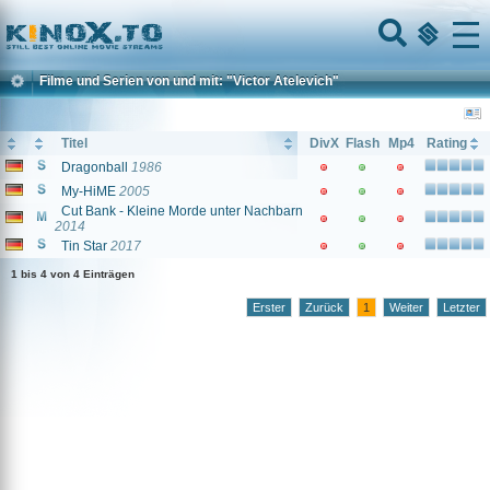
Home
Menu
Filme und Serien von und mit: "Victor Atelevich"
Titel
DivX
Flash
Mp4
Rating
Dragonball
1986
My-HiME
2005
Cut Bank - Kleine Morde unter Nachbarn
2014
Tin Star
2017
1 bis 4 von 4 Einträgen
Erster
Zurück
1
Weiter
Letzter