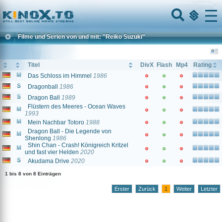
Home
Menu
Filme und Serien von und mit: "Reiko Suzuki"
Titel
DivX
Flash
Mp4
Rating
Das Schloss im Himmel
1986
Dragonball
1986
Dragon Ball
1989
Flüstern des Meeres - Ocean Waves
1993
Mein Nachbar Totoro
1988
Dragon Ball - Die Legende von
Shenlong
1986
Shin Chan - Crash! Königreich Kritzel
und fast vier Helden
2020
Akudama Drive
2020
1 bis 8 von 8 Einträgen
Erster
Zurück
1
Weiter
Letzter