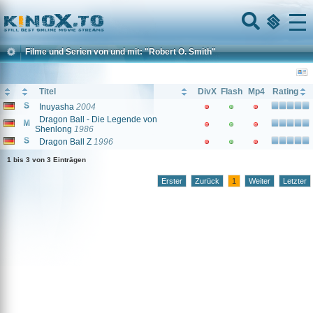
Home
Menu
Filme und Serien von und mit: "Robert O. Smith"
Titel
DivX
Flash
Mp4
Rating
Inuyasha
2004
Dragon Ball - Die Legende von
Shenlong
1986
Dragon Ball Z
1996
1 bis 3 von 3 Einträgen
Erster
Zurück
1
Weiter
Letzter