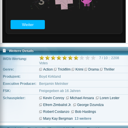
Weitere Details
7 / 10 :: 2208
IMDb Wertung:
Votes
Genre:
Action
Trickfilm
Krimi
Drama
Thriller
Produzent:
Boyd Kirkland
Executive Producer:
Benjamin Melniker
FSK:
Freigegeben ab 16 Jahren
Schauspieler:
Kevin Conroy
Michael Ansara
Loren Lester
Efrem Zimbalist Jr.
George Dzundza
Robert Costanzo
Bob Hastings
Mary Kay Bergman
13 weitere