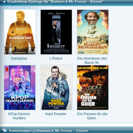
Empfohlene Einträge für "Batman & Mr. Freeze – Eiszeit"
Kandahar
I, Robot
Die Abenteuer des
Baron M..
KPop Demon
Hard Powder
Ein Fressen für die
Hunters
Geier..
Kommentare zu Batman & Mr. Freeze – Eiszeit