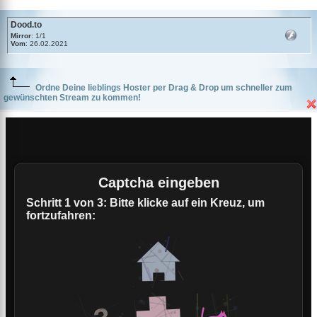
Dood.to
Mirror
: 1/1
Vom
: 26.02.2021
Ordne Deine lieblings Hoster per Drag & Drop um schneller zum
gewünschten Stream zu kommen!