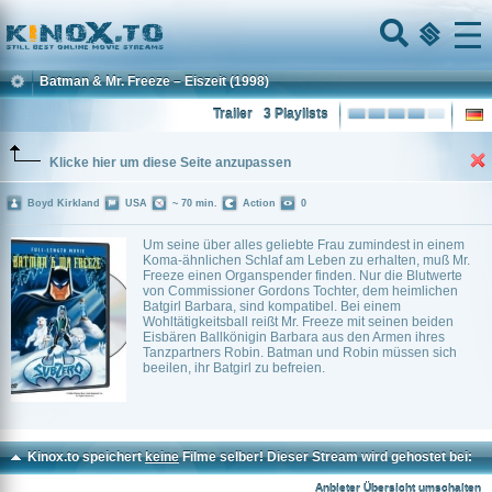
Home
Menu
Batman & Mr. Freeze – Eiszeit
(1998)
Trailer
3 Playlists
Klicke hier um diese Seite anzupassen
Boyd Kirkland
USA
~ 70 min.
Action
0
Um seine über alles geliebte Frau zumindest in einem
Koma-ähnlichen Schlaf am Leben zu erhalten, muß Mr.
Freeze einen Organspender finden. Nur die Blutwerte
von Commissioner Gordons Tochter, dem heimlichen
Batgirl Barbara, sind kompatibel. Bei einem
Wohltätigkeitsball reißt Mr. Freeze mit seinen beiden
Eisbären Ballkönigin Barbara aus den Armen ihres
Tanzpartners Robin. Batman und Robin müssen sich
beeilen, ihr Batgirl zu befreien.
Kinox.to speichert
keine
Filme selber! Dieser Stream wird gehostet bei:
Dood.to
Anbieter Übersicht umschalten