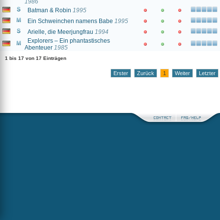
1986
Batman & Robin
1995
Ein Schweinchen namens Babe
1995
Arielle, die Meerjungfrau
1994
Explorers – Ein phantastisches
Abenteuer
1985
1 bis 17 von 17 Einträgen
Erster
Zurück
1
Weiter
Letzter