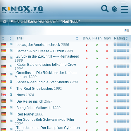
Home
Menu
Filme und Serien von und mit: "Neil Ross"
Titel
DivX
Flash
Mp4
Rating
Lucas, der Ameisenschreck
2006
Batman & Mr. Freeze – Eiszeit
1998
Zurück in die Zukunft II ----- Remastered
1989
Käpt'n Balu und seine tollkühne Crew
1994
Gremlins II - Die Rückkehr der kleinen
Monster
1990
Saber Rider und die Star Sheriffs
1989
The Real Ghostbusters
1991
Nova
1974
Die Reise ins Ich
1987
Being John Malkovich
1999
Red Planet
2000
Der SpongeBob Schwammkopf Film
2004
Transformers - Der Kampf um Cybertron