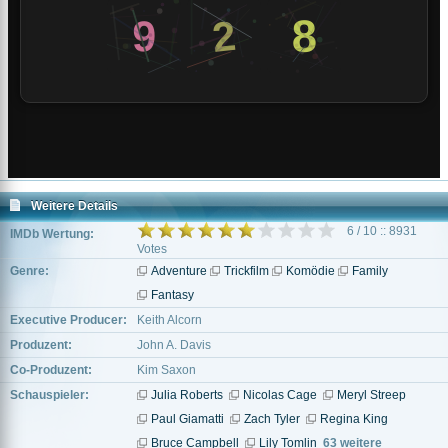
Weitere Details
6 / 10 :: 8931
IMDb Wertung:
Votes
Genre:
Adventure
Trickfilm
Komödie
Family
Fantasy
Executive Producer:
Keith Alcorn
Produzent:
John A. Davis
Co-Produzent:
Kim Saxon
Schauspieler:
Julia Roberts
Nicolas Cage
Meryl Streep
Paul Giamatti
Zach Tyler
Regina King
Bruce Campbell
Lily Tomlin
63 weitere