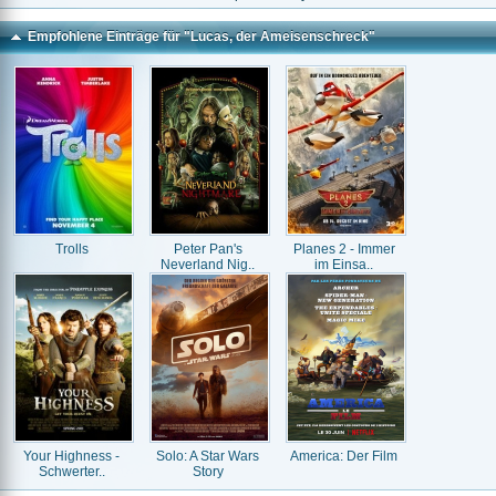
Empfohlene Einträge für "Lucas, der Ameisenschreck"
Trolls
Peter Pan's
Planes 2 - Immer
Neverland Nig..
im Einsa..
Your Highness -
Solo: A Star Wars
America: Der Film
Schwerter..
Story