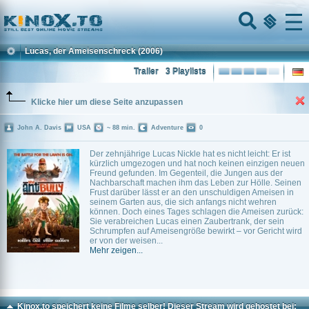
Home
Menu
Lucas, der Ameisenschreck
(2006)
Trailer
3 Playlists
Klicke hier um diese Seite anzupassen
John A. Davis
USA
~ 88 min.
Adventure
0
Der zehnjährige Lucas Nickle hat es nicht leicht: Er ist
kürzlich umgezogen und hat noch keinen einzigen neuen
Freund gefunden. Im Gegenteil, die Jungen aus der
Nachbarschaft machen ihm das Leben zur Hölle. Seinen
Frust darüber lässt er an den unschuldigen Ameisen in
seinem Garten aus, die sich anfangs nicht wehren
können. Doch eines Tages schlagen die Ameisen zurück:
Sie verabreichen Lucas einen Zaubertrank, der sein
Schrumpfen auf Ameisengröße bewirkt – vor Gericht wird
er von der weisen...
Mehr zeigen...
Kinox.to speichert
keine
Filme selber! Dieser Stream wird gehostet bei: