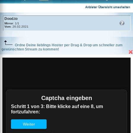
Dood.to
Anbieter Übersicht umschalten
Dood.to
Mirror
: 1/1
Vom
: 26.02.2021
Ordne Deine lieblings Hoster per Drag & Drop um schneller zum
gewünschten Stream zu kommen!