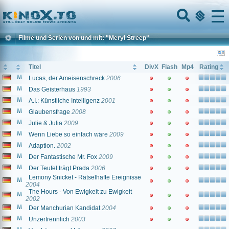
Home
Menu
Filme und Serien von und mit: "Meryl Streep"
Titel
DivX
Flash
Mp4
Rating
Lucas, der Ameisenschreck
2006
Das Geisterhaus
1993
A.I.: Künstliche Intelligenz
2001
Glaubensfrage
2008
Julie & Julia
2009
Wenn Liebe so einfach wäre
2009
Adaption.
2002
Der Fantastische Mr. Fox
2009
Der Teufel trägt Prada
2006
Lemony Snicket - Rätselhafte Ereignisse
2004
The Hours - Von Ewigkeit zu Ewigkeit
2002
Der Manchurian Kandidat
2004
Unzertrennlich
2003