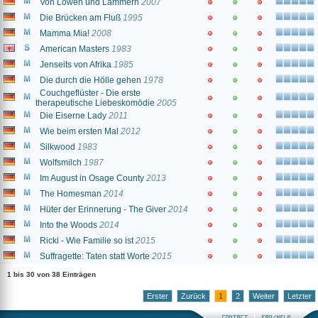
Von Löwen und Lämmern
2007
Die Brücken am Fluß
1995
Mamma Mia!
2008
American Masters
1983
Jenseits von Afrika
1985
Die durch die Hölle gehen
1978
Couchgeflüster - Die erste
therapeutische Liebeskomödie
2005
Die Eiserne Lady
2011
Wie beim ersten Mal
2012
Silkwood
1983
Wolfsmilch
1987
Im August in Osage County
2013
The Homesman
2014
Hüter der Erinnerung - The Giver
2014
Into the Woods
2014
Ricki - Wie Familie so ist
2015
Suffragette: Taten statt Worte
2015
1 bis 30 von 38 Einträgen
Erster
Zurück
1
2
Weiter
Letzter