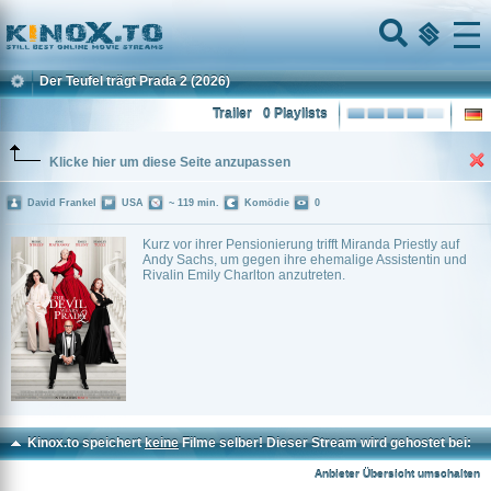
Home
Menu
Der Teufel trägt Prada 2
(2026)
Trailer
0 Playlists
Klicke hier um diese Seite anzupassen
David Frankel
USA
~ 119 min.
Komödie
0
Kurz vor ihrer Pensionierung trifft Miranda Priestly auf
Andy Sachs, um gegen ihre ehemalige Assistentin und
Rivalin Emily Charlton anzutreten.
Kinox.to speichert
keine
Filme selber! Dieser Stream wird gehostet bei:
Voe.SX
Anbieter Übersicht umschalten