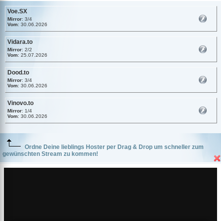
Voe.SX
Mirror
: 3/4
Vom
: 30.06.2026
Vidara.to
Mirror
: 2/2
Vom
: 25.07.2026
Dood.to
Mirror
: 3/4
Vom
: 30.06.2026
Vinovo.to
Mirror
: 1/4
Vom
: 30.06.2026
Ordne Deine lieblings Hoster per Drag & Drop um schneller zum
gewünschten Stream zu kommen!