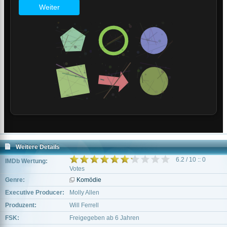
Weitere Details
6.2 / 10 :: 0
IMDb Wertung:
Votes
Genre:
Komödie
Executive Producer:
Molly Allen
Produzent:
Will Ferrell
FSK:
Freigegeben ab 6 Jahren