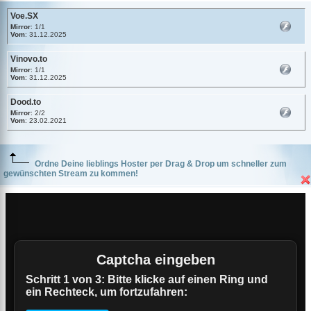
Voe.SX
Mirror
: 1/1
Vom
: 31.12.2025
Vinovo.to
Mirror
: 1/1
Vom
: 31.12.2025
Dood.to
Mirror
: 2/2
Vom
: 23.02.2021
Ordne Deine lieblings Hoster per Drag & Drop um schneller zum
gewünschten Stream zu kommen!