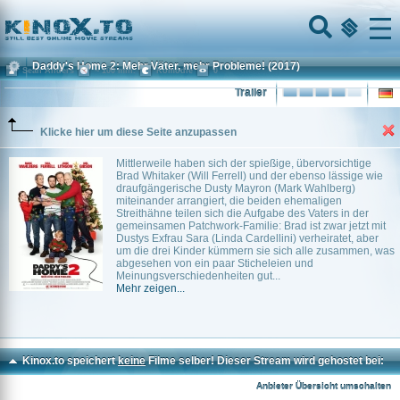
Home
Menu
Daddy's Home 2: Mehr Väter, mehr Probleme!
(2017)
Sean Anders
~ 100 min.
Komödie
0
Trailer
Klicke hier um diese Seite anzupassen
Mittlerweile haben sich der spießige, übervorsichtige
Brad Whitaker (Will Ferrell) und der ebenso lässige wie
draufgängerische Dusty Mayron (Mark Wahlberg)
miteinander arrangiert, die beiden ehemaligen
Streithähne teilen sich die Aufgabe des Vaters in der
gemeinsamen Patchwork-Familie: Brad ist zwar jetzt mit
Dustys Exfrau Sara (Linda Cardellini) verheiratet, aber
um die drei Kinder kümmern sie sich alle zusammen, was
abgesehen von ein paar Sticheleien und
Meinungsverschiedenheiten gut...
Mehr zeigen...
Kinox.to speichert
keine
Filme selber! Dieser Stream wird gehostet bei:
Voe.SX
Anbieter Übersicht umschalten