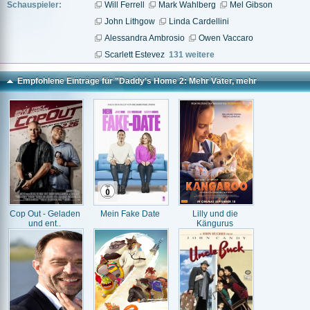
Schauspieler:
Will Ferrell
Mark Wahlberg
Mel Gibson
John Lithgow
Linda Cardellini
Alessandra Ambrosio
Owen Vaccaro
Scarlett Estevez
131 weitere
Empfohlene Einträge für "Daddy's Home 2: Mehr Väter, mehr
Probleme!"
Cop Out - Geladen
Mein Fake Date
Lilly und die
und ent..
Kängurus