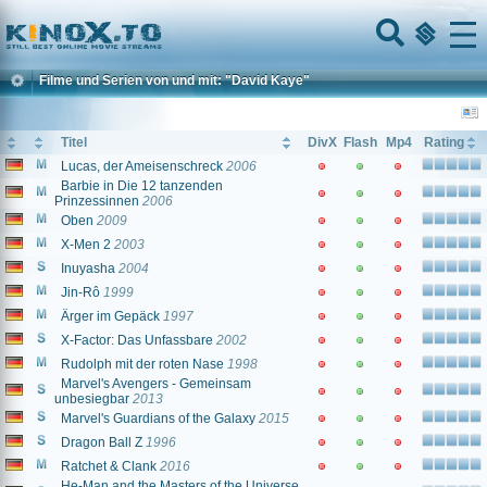
Home
Menu
Filme und Serien von und mit: "David Kaye"
Titel
DivX
Flash
Mp4
Rating
Lucas, der Ameisenschreck
2006
Barbie in Die 12 tanzenden
Prinzessinnen
2006
Oben
2009
X-Men 2
2003
Inuyasha
2004
Jin-Rô
1999
Ärger im Gepäck
1997
X-Factor: Das Unfassbare
2002
Rudolph mit der roten Nase
1998
Marvel's Avengers - Gemeinsam
unbesiegbar
2013
Marvel's Guardians of the Galaxy
2015
Dragon Ball Z
1996
Ratchet & Clank
2016
He-Man and the Masters of the Universe