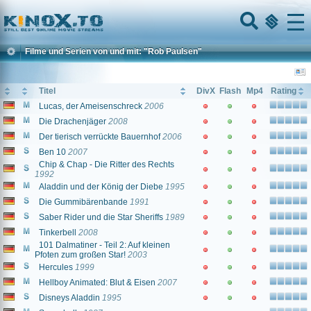
Home
Menu
Filme und Serien von und mit: "Rob Paulsen"
Titel
DivX
Flash
Mp4
Rating
Lucas, der Ameisenschreck
2006
Die Drachenjäger
2008
Der tierisch verrückte Bauernhof
2006
Ben 10
2007
Chip & Chap - Die Ritter des Rechts
1992
Aladdin und der König der Diebe
1995
Die Gummibärenbande
1991
Saber Rider und die Star Sheriffs
1989
Tinkerbell
2008
101 Dalmatiner - Teil 2: Auf kleinen
Pfoten zum großen Star!
2003
Hercules
1999
Hellboy Animated: Blut & Eisen
2007
Disneys Aladdin
1995