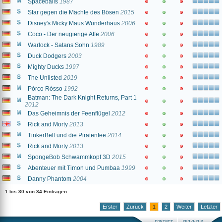
Spaceballs
1987
Star gegen die Mächte des Bösen
2015
Disney's Micky Maus Wunderhaus
2006
Coco - Der neugierige Affe
2006
Warlock - Satans Sohn
1989
Duck Dodgers
2003
Mighty Ducks
1997
The Unlisted
2019
Pòrco Rósso
1992
Batman: The Dark Knight Returns, Part 1
2012
Das Geheimnis der Feenflügel
2012
Rick and Morty
2013
TinkerBell und die Piratenfee
2014
Rick and Morty
2013
SpongeBob Schwammkopf 3D
2015
Abenteuer mit Timon und Pumbaa
1999
Danny Phantom
2004
1 bis 30 von 34 Einträgen
Erster
Zurück
1
2
Weiter
Letzter