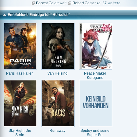
Bobcat Goldthwait
Robert Costanzo
37 weitere
Empfohlene Einträge für "Hercules"
Paris Has Fallen
Van Helsing
Peace Maker
Kurogane
Sky High: Die
Runaway
Spidey und seine
Serie
Super-Fr..