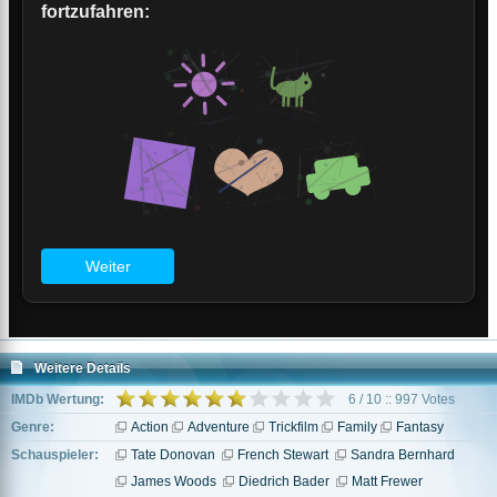
Weitere Details
IMDb Wertung:
6 / 10 :: 997 Votes
Genre:
Action
Adventure
Trickfilm
Family
Fantasy
Schauspieler:
Tate Donovan
French Stewart
Sandra Bernhard
James Woods
Diedrich Bader
Matt Frewer