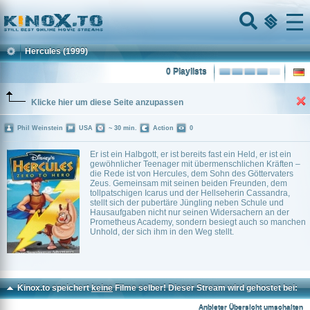
Home
Menu
Hercules
(1999)
0 Playlists
Klicke hier um diese Seite anzupassen
Phil Weinstein
USA
~ 30 min.
Action
0
Er ist ein Halbgott, er ist bereits fast ein Held, er ist ein
gewöhnlicher Teenager mit übermenschlichen Kräften –
die Rede ist von Hercules, dem Sohn des Göttervaters
Zeus. Gemeinsam mit seinen beiden Freunden, dem
tollpatschigen Icarus und der Hellseherin Cassandra,
stellt sich der pubertäre Jüngling neben Schule und
Hausaufgaben nicht nur seinen Widersachern an der
Prometheus Academy, sondern besiegt auch so manchen
Unhold, der sich ihm in den Weg stellt.
Kinox.to speichert
keine
Filme selber! Dieser Stream wird gehostet bei:
Voe.SX
Anbieter Übersicht umschalten