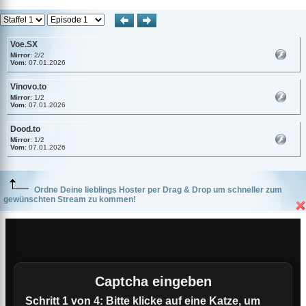
Voe.SX
Mirror
: 2/2
Vom
: 07.01.2026
Vinovo.to
Mirror
: 1/2
Vom
: 07.01.2026
Dood.to
Mirror
: 1/2
Vom
: 07.01.2026
Ordne Deine lieblings Hoster per Drag & Drop um schneller zum
gewünschten Stream zu kommen!