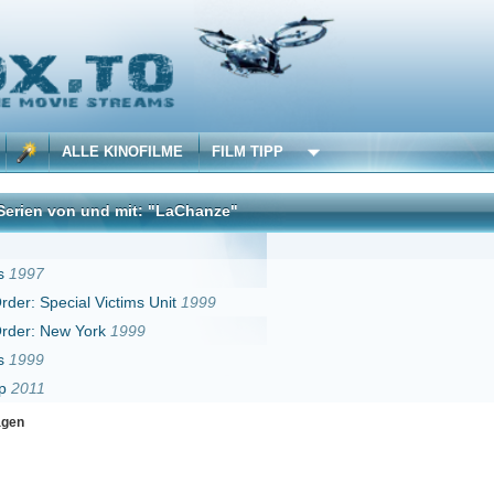
 KINOFILME
FILM TIPP
nd mit: "LaChanze"
DivX
ictims Unit
1999
k
1999
Erster
Zurück