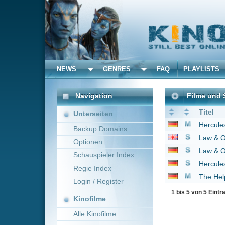
NEWS
GENRES
FAQ
PLAYLISTS
ALLE
Navigation
Filme und Serien von u
Titel
Unterseiten
Hercules
1997
Backup Domains
Law & Order: Special V
Optionen
Law & Order: New Yor
Schauspieler Index
Hercules
1999
Regie Index
The Help
2011
Login / Register
1 bis 5 von 5 Einträgen
Kinofilme
Alle Kinofilme
Filme
Alle Filme
Beliebte