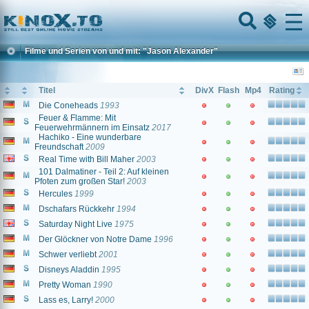
Home
Menu
Filme und Serien von und mit: "Jason Alexander"
Titel
DivX
Flash
Mp4
Rating
Die Coneheads
1993
Feuer & Flamme: Mit
Feuerwehrmännern im Einsatz
2017
Hachiko - Eine wunderbare
Freundschaft
2009
Real Time with Bill Maher
2003
101 Dalmatiner - Teil 2: Auf kleinen
Pfoten zum großen Star!
2003
Hercules
1999
Dschafars Rückkehr
1994
Saturday Night Live
1975
Der Glöckner von Notre Dame
1996
Schwer verliebt
2001
Disneys Aladdin
1995
Pretty Woman
1990
Lass es, Larry!
2000