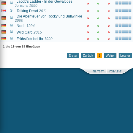
Jacob's Ladder - In der Gewalt des
Jenseits
1990
Talking Dead
2011
Die Abenteuer von Rocky und Bullwinkle
2000
North
1994
Wild Card
2015
Frühstück bei ihr
1990
1 bis 19 von 19 Einträgen
Erster
Zurück
1
Weiter
Letzter