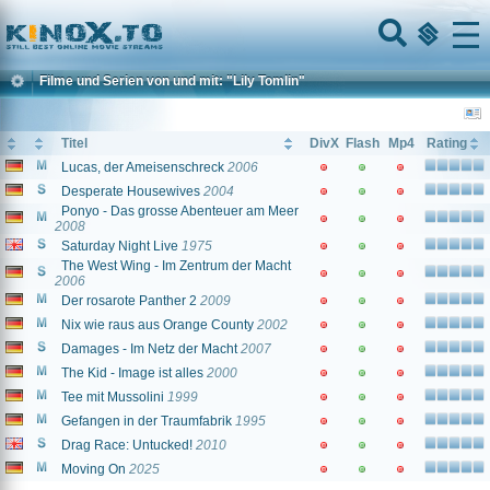
Home
Menu
Filme und Serien von und mit: "Lily Tomlin"
Titel
DivX
Flash
Mp4
Rating
Lucas, der Ameisenschreck
2006
Desperate Housewives
2004
Ponyo - Das grosse Abenteuer am Meer
2008
Saturday Night Live
1975
The West Wing - Im Zentrum der Macht
2006
Der rosarote Panther 2
2009
Nix wie raus aus Orange County
2002
Damages - Im Netz der Macht
2007
The Kid - Image ist alles
2000
Tee mit Mussolini
1999
Gefangen in der Traumfabrik
1995
Drag Race: Untucked!
2010
Moving On
2025