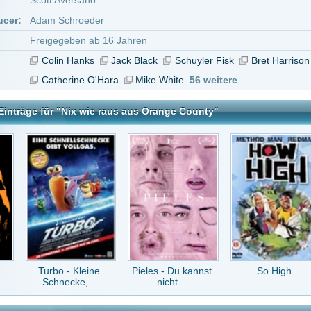
 - Kleine
Pieles - Du kannst
So High
Spirited
ecke, ..
nicht ..
raus aus Orange County
tar abzugeben melde Dich bitte zuerst an.
in Konto bei uns hast, kannst Du Dich hier
registrieren
.
Keine Kommentare vorhanden.