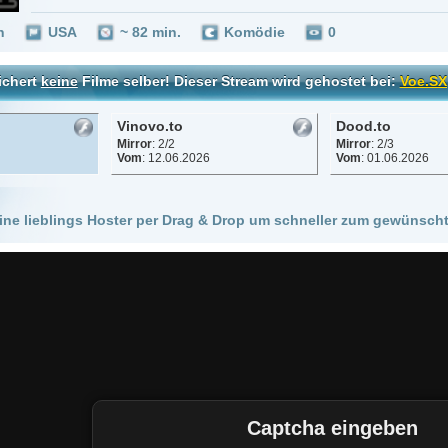
Vinovo.to
Dood.to
Streamtap
Mirror
: 2/2
Mirror
: 2/3
Mirror
: 1/1
Vom
: 12.06.2026
Vom
: 01.06.2026
Vom
: 12.06.
 Hoster per Drag & Drop um schneller zum gewünschten Stream zu kommen!