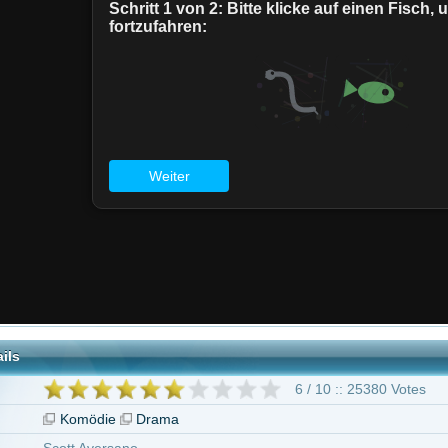
6 / 10 :: 25380 Votes
ödie
Drama
Aversano
chroeder
geben ab 16 Jahren
n Hanks
Jack Black
Schuyler Fisk
Bret Harrison
Kyle Howard
R.J. Kno
erine O'Hara
Mike White
56 weitere
"Nix wie raus aus Orange County"