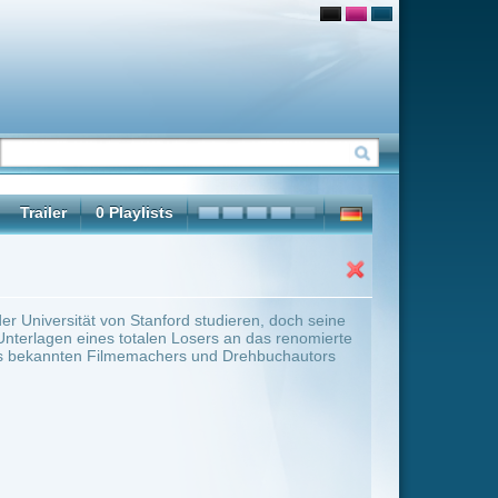
studieren, doch seine
sers an das renomierte
 und Drehbuchautors
ter Übersicht umschalten