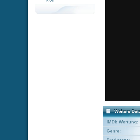
Weitere Details
IMDb Wertung:
Genre:
Kom
Produzent:
Scott 
Executive Producer:
Adam S
FSK:
Freige
Schauspieler:
Coli
Cath
Empfohlene Einträge für 