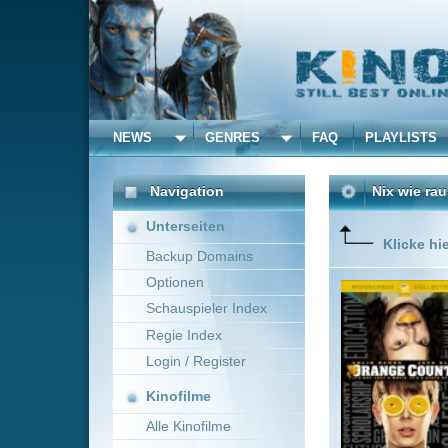
NEWS
GENRES
FAQ
PLAYLISTS
ALLE
Navigation
Nix wie raus aus Orang
Unterseiten
Klicke hier um diese 
Backup Domains
Optionen
Der High
Lehrerin 
Schauspieler Index
Institut
Regie Index
Lawrenc
Login / Register
Kinofilme
Alle Kinofilme
Filme
Jake Kasdan
USA
Alle Filme
Beliebte
Kinox.to speichert
keine
F