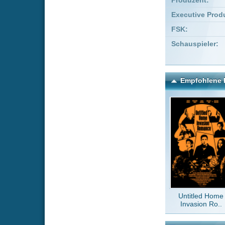
Untitled Home
Turbo
Invasion Ro..
Schn
Kommentare zu Nix wie 
Um einen Kommen
Wenn Du noch ke
Alle Kommentare
(0)