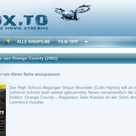
 KINOFILME
FILM TIPP
e County
(2002)
Trailer
0 Playlists
Seite anzupassen
 School-Abgänger Shaun Brumder (Colin Hanks) will an der Universität von Stanford 
schickt statt seinen glänzenden Noten versehentlich die Unterlagen eines totalen Lo
. Orange County – Regisseur Jake Kasdan ist der Sohn des bekannten Filmemachers
e Kasdan
~ 82 min.
Komödie
0
ilme selber! Dieser Stream wird gehostet bei:
Voe.SX
Anbie