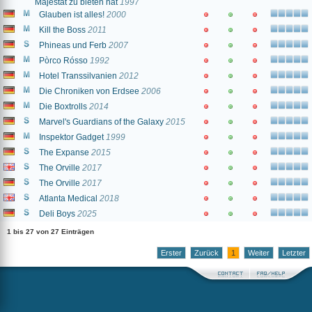
Majestät zu bieten hat
1997
Glauben ist alles!
2000
Kill the Boss
2011
Phineas und Ferb
2007
Pòrco Rósso
1992
Hotel Transsilvanien
2012
Die Chroniken von Erdsee
2006
Die Boxtrolls
2014
Marvel's Guardians of the Galaxy
2015
Inspektor Gadget
1999
The Expanse
2015
The Orville
2017
The Orville
2017
Atlanta Medical
2018
Deli Boys
2025
1 bis 27 von 27 Einträgen
Erster
Zurück
1
Weiter
Letzter