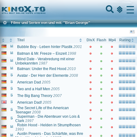
Home
Menu
Filme und Serien von und mit: "Brian George"
Titel
DivX
Flash
Mp4
Rating
Bubble Boy - Leben hinter Plastik
2001
Batman & Mr. Freeze – Eiszeit
1998
Blind Date - Verabredung mit einer
Unbekannten
1987
Batman: Under the Red Hood
2010
Avatar - Der Herr der Elemente
2008
American Dad
2005
Two and a Half Men
2005
The Big Bang Theory
2007
American Dad!
2005
The Secret Life of the American
Teenager
2008
Superman - Die Abenteuer von Lois &
Clark
1997
Robin Hood - Helden in Strumpfhosen
1993
Austin Powers - Das Schärfste, was Ihre