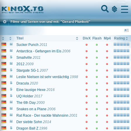
Home
Menu
Filme und Serien von und mit: "Gerard Plunkett"
Titel
DivX
Flash
Mp4
Rating
Sucker Punch
2011
Antarctica - Gefangen im Eis
2006
Smallville
2011
2012
2009
Stargate SG-1
2007
Leslie Nielsen ist sehr verdächtig
1998
Dracula
2020
Eine lausige Hexe
2016
UQ Holder
2017
The 6th Day
2000
Snakes on a Plane
2006
Rat Race - Der nackte Wahnsinn
2001
Der siebte Sohn
2014
Dragon Ball Z
1996