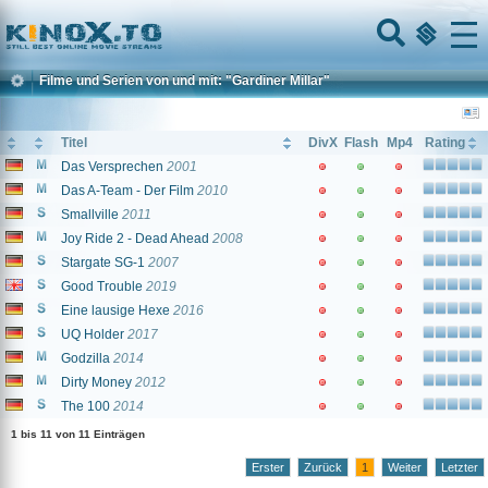
Home
Menu
Filme und Serien von und mit: "Gardiner Millar"
Titel
DivX
Flash
Mp4
Rating
Das Versprechen
2001
Das A-Team - Der Film
2010
Smallville
2011
Joy Ride 2 - Dead Ahead
2008
Stargate SG-1
2007
Good Trouble
2019
Eine lausige Hexe
2016
UQ Holder
2017
Godzilla
2014
Dirty Money
2012
The 100
2014
1 bis 11 von 11 Einträgen
Erster
Zurück
1
Weiter
Letzter