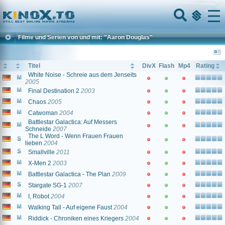
Home
Menu
Filme und Serien von und mit: "Aaron Douglas"
Titel
DivX
Flash
Mp4
Rating
White Noise - Schreie aus dem Jenseits
2005
Final Destination 2
2003
Chaos
2005
Catwoman
2004
Battlestar Galactica: Auf Messers
Schneide
2007
The L Word - Wenn Frauen Frauen
lieben
2004
Smallville
2011
X-Men 2
2003
Battlestar Galactica - The Plan
2009
Stargate SG-1
2007
I, Robot
2004
Walking Tall - Auf eigene Faust
2004
Riddick - Chroniken eines Kriegers
2004