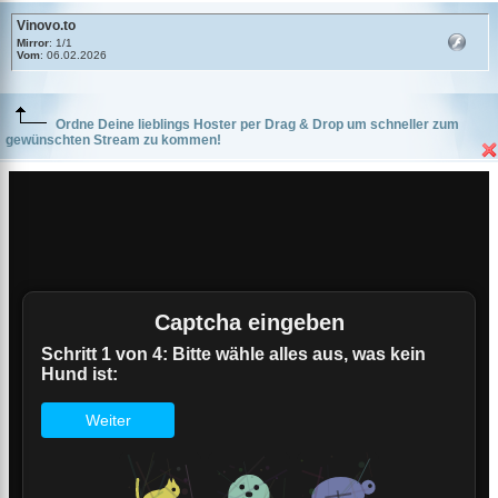
Vinovo.to
Mirror
: 1/1
Vom
: 06.02.2026
Ordne Deine lieblings Hoster per Drag & Drop um schneller zum
gewünschten Stream zu kommen!