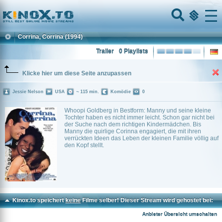
Home
Menu
Corrina, Corrina
(1994)
Trailer
0 Playlists
Klicke hier um diese Seite anzupassen
Jessie Nelson
USA
~ 115 min.
Komödie
0
Whoopi Goldberg in Bestform: Manny und seine kleine
Tochter haben es nicht immer leicht. Schon gar nicht bei
der Suche nach dem richtigen Kindermädchen. Bis
Manny die quirlige Corinna engagiert, die mit ihren
verrückten Ideen das Leben der kleinen Familie völlig auf
den Kopf stellt.
Kinox.to speichert
keine
Filme selber! Dieser Stream wird gehostet bei:
Vinovo.to
Anbieter Übersicht umschalten