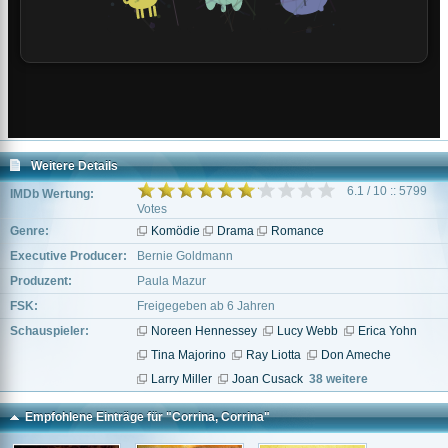
Weitere Details
6.1 / 10 :: 5799
IMDb Wertung:
Votes
Genre:
Komödie
Drama
Romance
Executive Producer:
Bernie Goldmann
Produzent:
Paula Mazur
FSK:
Freigegeben ab 6 Jahren
Schauspieler:
Noreen Hennessey
Lucy Webb
Erica Yohn
Tina Majorino
Ray Liotta
Don Ameche
Larry Miller
Joan Cusack
38 weitere
Empfohlene Einträge für "Corrina, Corrina"