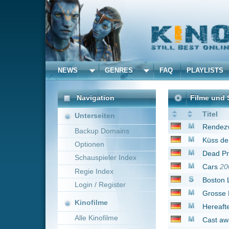
NEWS
GENRES
FAQ
PLAYLISTS
ALLE
Navigation
Filme und Serien von un
Titel
Unterseiten
Rendezvous mit eine
Backup Domains
Küss den Frosch
200
Optionen
Dead Presidents
1995
Schauspieler Index
Cars
2006
Regie Index
Boston Legal
2008
Login / Register
Grosse Haie - Kleine 
Kinofilme
Hereafter - Das Lebe
Alle Kinofilme
Cast away - Verscholl
Eve und der letzte G
Filme
Red Heat
1988
Alle Filme
Cars 2
2011
Beliebte
Sister Act - Eine himm