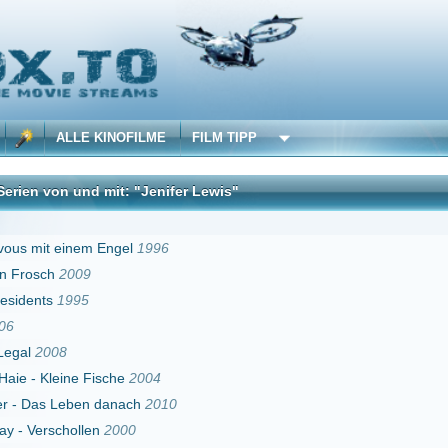
 KINOFILME
FILM TIPP
d mit: "Jenifer Lewis"
DivX
m Engel
1996
9
Fische
2004
n danach
2010
en
2000
entleman
1999
lische Karriere
1992