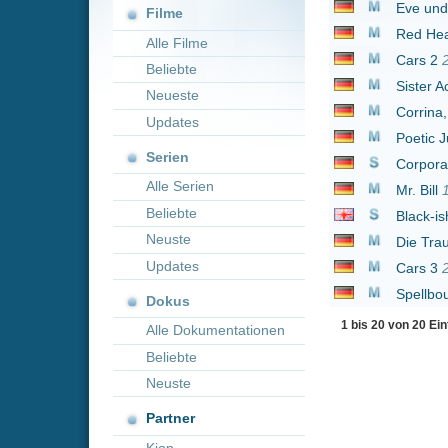
Neueste
Corrina, Corrina
1994
Updates
Poetic Justice
1993
Serien
Corporate
2018
Alle Serien
Mr. Bill
1994
Beliebte
Black-ish
2014
Neuste
Die Trauzeugen AG
2
Updates
Cars 3
2017
Spellbound
2024
Dokus
1 bis 20 von 20 Einträgen
Alle Dokumentationen
Beliebte
Neuste
Partner
Kion