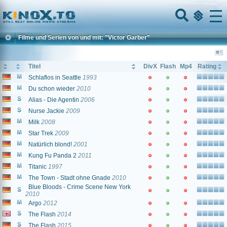
Home
Menu
Filme und Serien von und mit: "Victor Garber"
Titel
DivX
Flash
Mp4
Rating
Schlaflos in Seattle
1993
Du schon wieder
2010
Alias - Die Agentin
2006
Nurse Jackie
2009
Milk
2008
Star Trek
2009
Natürlich blond!
2001
Kung Fu Panda 2
2011
Titanic
1997
The Town - Stadt ohne Gnade
2010
Blue Bloods - Crime Scene New York
2010
Argo
2012
The Flash
2014
The Flash
2015