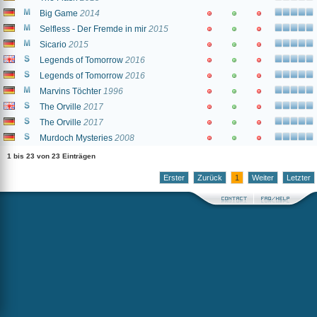
Big Game
2014
Selfless - Der Fremde in mir
2015
Sicario
2015
Legends of Tomorrow
2016
Legends of Tomorrow
2016
Marvins Töchter
1996
The Orville
2017
The Orville
2017
Murdoch Mysteries
2008
1 bis 23 von 23 Einträgen
Erster
Zurück
1
Weiter
Letzter