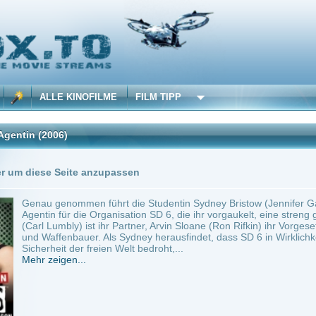
 KINOFILME
FILM TIPP
)
2 Playlists
Seite anzupassen
nommen führt die Studentin Sydney Bristow (Jennifer Garner) ein Dreifachleben. Sie 
ür die Organisation SD 6, die ihr vorgaukelt, eine streng geheime Unterabteilung des 
bly) ist ihr Partner, Arvin Sloane (Ron Rifkin) ihr Vorgesetzter und Marshall (Kevin 
nbauer. Als Sydney herausfindet, dass SD 6 in Wirklichkeit eine staatsfeindliche Organ
t der freien Welt bedroht,...
en...
~ 42 min.
Action
0
ilme selber! Dieser Stream wird gehostet bei:
Dood.to
Anbie