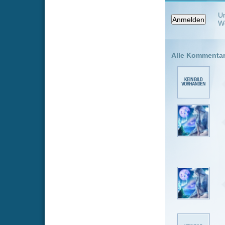
Hostern!
LadyBella
In Staffel 3
falschen ep
Luisa83
v