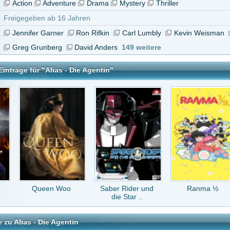
en Woo
Saber Rider und
Ranma ½
The Flash
die Star ..
e Agentin
tar abzugeben melde Dich bitte zuerst an.
in Konto bei uns hast, kannst Du Dich hier
registrieren
.
sind alle folgen in der falschen reihenfolge
 13 Jahren
deren Seiten ist S02-E02 ein falsches Bild, Ton stimmt aber. Hier habe ich nach lan
ink Bild/Ton gefunden: Wenn ihr ihn löscht, seid ihr selbst dran schuld,wenn sich ande
hen, denn ich stelle ihn aus Nettigkeit hier rein!! streamcloud PUNKT eu/wa7lxklrvrl
NKT Erpressung PUNKT DVDRip PUNKT XviD PUNKT avi PUNKT html
vor 14 Jahren
mt das Bild nicht, da ist von vorheriger Folge. Ton stimmt jedenfalls nicht überein. B