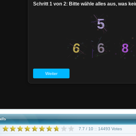
7.7 / 10 :: 14493 Votes
Adventure
Drama
Mystery
Thriller
 ab 16 Jahren
Garner
Ron Rifkin
Carl Lumbly
Kevin Weisman
Victor Garber
Michael 
nberg
David Anders
149 weitere
Alias - Die Agentin"