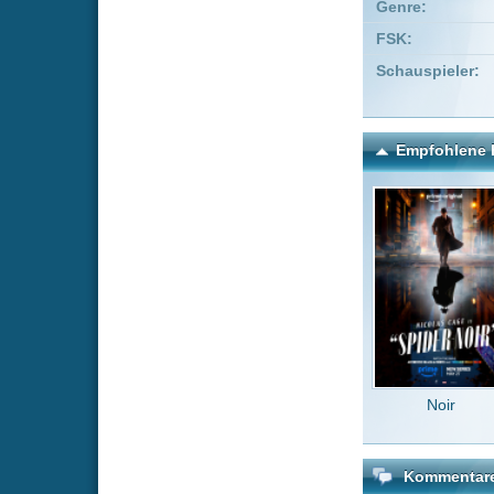
Noir
Que
Kommentare zu Alias - Di
Um einen Kommen
Wenn Du noch ke
Alle Kommentare
(4)
ab stafel 3 
mijati
vor
Auch auf an
richtigen L
deppert suc
S02E02 PU
LadyBella
S02-E02 stim