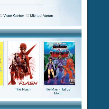
He-Man - Tal der
Macht
ger Suche einen
re Leute
x/Alias PUNKT
ei allen