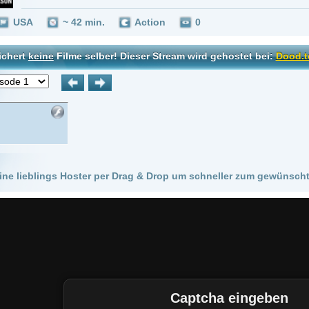
 Hoster per Drag & Drop um schneller zum gewünschten Stream zu kommen!