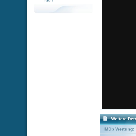
Weitere Details
IMDb Wertung:
Genre:
Action
FSK:
Freigegeben
Schauspieler:
Jennifer 
Greg Gru
Empfohlene Einträge für "