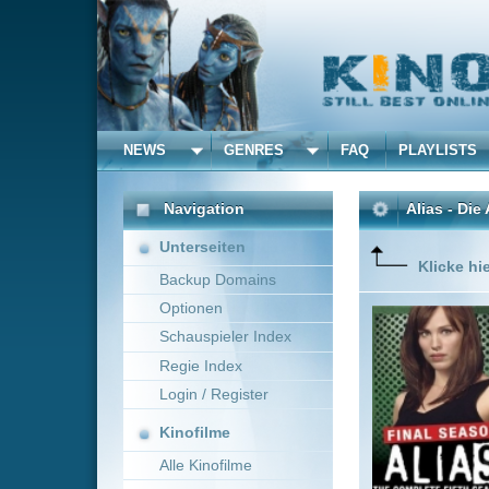
NEWS
GENRES
FAQ
PLAYLISTS
ALLE
Navigation
Alias - Die Agentin
(2006
Unterseiten
Klicke hier um diese 
Backup Domains
Optionen
Genau ge
Agentin f
Schauspieler Index
(Carl Lum
Regie Index
und Waffe
Sicherhei
Login / Register
Mehr zeig
Kinofilme
Alle Kinofilme
Filme
Ken Olin
USA
Alle Filme
Beliebte
Kinox.to speichert
keine
F