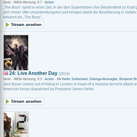
Serie · IMDb-Wertung: 8.7 ·
Action
„The Boys“ spielt in einer Zeit, in der den Superhelden ihre Berühmtheit zu Kopf g
sich immer öfter verantwortungslos und bringen damit die Bevölkerung in Gefahr.
bekannt als „The Boys“,..
Stream ansehen
24: Live Another Day
(2014)
Serie · IMDb-Wertung: 9.3 ·
Action
· Mit
Kiefer Sutherland
,
Gbenga Akinnagbe
,
Benjamin Br
Jack Bauer comes out of hiding in London to head off a massive terrorist attack
American forces dispatched by President James Heller.
Stream ansehen