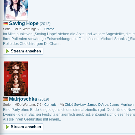
Saving Hope
(2012)
Serie · IMDb-Wertung: 6.2 ·
Drama
Im Mittelpunkt von „Saving Hope“ stehen die Ärzte und weitere Angestellte, die
ihrer Patienten schwierige Entscheidungen treffen müssen. Michael Shanks („St
Rolle des Chefchirurgen Dr. Charli..
Stream ansehen
Matrjoschka
(2019)
Serie · IMDb-Wertung: 7.9 ·
Comedy
· Mit
Chloë Sevigny
,
James D'Arcy
,
James Morrison
Eine Party ohne Ende klingt eigentlich erst einmal ziemlich gut. Doch für die N
Lyonne), die in Sachen Festivitäten ziemlich geübt ist, entpuppt sich dieser Teen
Als sie ihren Geburtstag mit einem..
Stream ansehen