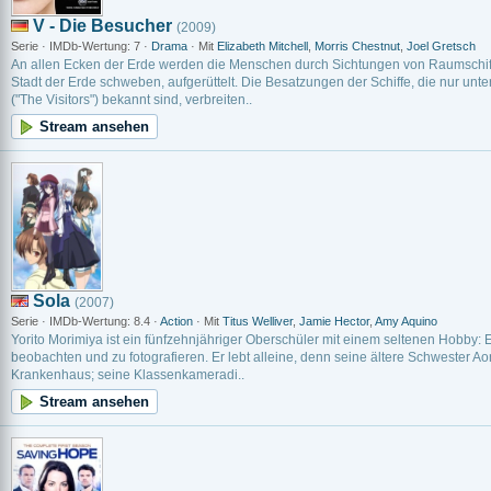
V - Die Besucher
(2009)
Serie · IMDb-Wertung: 7 ·
Drama
· Mit
Elizabeth Mitchell
,
Morris Chestnut
,
Joel Gretsch
An allen Ecken der Erde werden die Menschen durch Sichtungen von Raumschiff
Stadt der Erde schweben, aufgerüttelt. Die Besatzungen der Schiffe, die nur un
("The Visitors") bekannt sind, verbreiten..
Stream ansehen
Sola
(2007)
Serie · IMDb-Wertung: 8.4 ·
Action
· Mit
Titus Welliver
,
Jamie Hector
,
Amy Aquino
Yorito Morimiya ist ein fünfzehnjähriger Oberschüler mit einem seltenen Hobby: 
beobachten und zu fotografieren. Er lebt alleine, denn seine ältere Schwester Aono
Krankenhaus; seine Klassenkameradi..
Stream ansehen