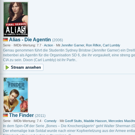
Alias - Die Agentin
(2006)
Serie · IMDb-Wertung: 7.7 ·
Action
· Mit
Jennifer Garner
,
Ron Rifkin
,
Carl Lumbly
Genau genommen führt die Studentin Sydney Bristow (Jennifer Garner) ein Dreifa
nebenbei als Agentin für die Organisation SD 6, die ihr vorgaukelt, eine streng 
CIA zu sein. Dixon (Carl Lumbly) ist ihr Partn..
Stream ansehen
The Finder
(2011)
Serie · IMDb-Wertung: 7.4 ·
Comedy
· Mit
Geoff Stults
,
Maddie Hasson
,
Mercedes Masöh
In dem Spin-Off der Serie „Bones – Die Knochenjägerin“ geht Walter Sherman (Ge
Der ehemalige Irak-Soldat wurde nach einer Kopfverletzung aus der Armee entla