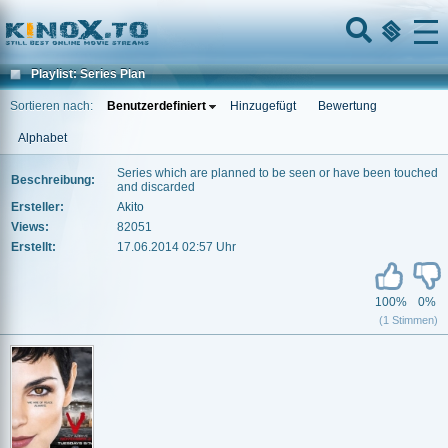
Home
Menu
Playlist: Series Plan
Sortieren nach:
Benutzerdefiniert
Hinzugefügt
Bewertung
Alphabet
Series which are planned to be seen or have been touched
Beschreibung:
and discarded
Ersteller:
Akito
Views:
82051
Erstellt:
17.06.2014 02:57 Uhr
100%
0%
(1 Stimmen)