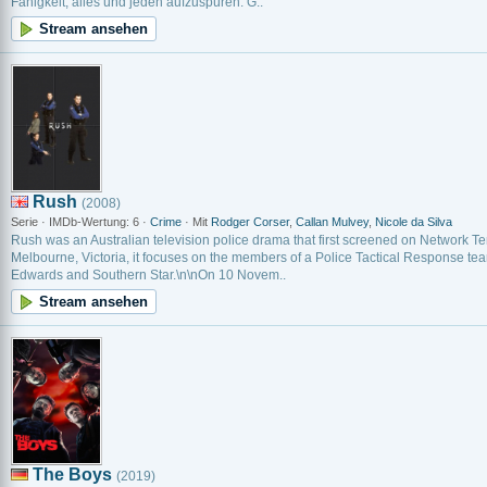
Fähigkeit, alles und jeden aufzuspüren. G..
Stream ansehen
Rush
(2008)
Serie · IMDb-Wertung: 6 ·
Crime
· Mit
Rodger Corser
,
Callan Mulvey
,
Nicole da Silva
Rush was an Australian television police drama that first screened on Network T
Melbourne, Victoria, it focuses on the members of a Police Tactical Response tea
Edwards and Southern Star.\n\nOn 10 Novem..
Stream ansehen
The Boys
(2019)