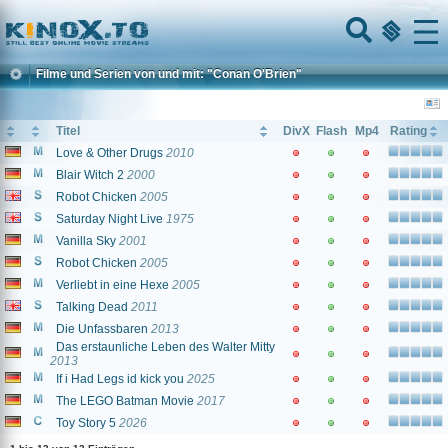
Home
Menu
Filme und Serien von und mit: "Conan O'Brien"
Titel
DivX
Flash
Mp4
Rating
Love & Other Drugs
2010
Blair Witch 2
2000
Robot Chicken
2005
Saturday Night Live
1975
Vanilla Sky
2001
Robot Chicken
2005
Verliebt in eine Hexe
2005
Talking Dead
2011
Die Unfassbaren
2013
Das erstaunliche Leben des Walter Mitty
2013
If i Had Legs id kick you
2025
The LEGO Batman Movie
2017
Toy Story 5
2026