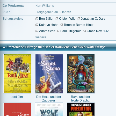
Co-Produzent:
Kurt Williams
FSK:
Freigegeben ab 6 Jahren
Schauspieler:
Ben Stiller
Kristen Wiig
Jonathan C. Daly
Kathryn Hahn
Terence Bernie Hines
Adam Scott
Paul Fitzgerald
Grace Rex
132
weitere
Empfohlene Einträge für "Das erstaunliche Leben des Walter Mitty"
Lord Jim
Die Hexe und der
Raya und der
Zauberer
letzte Drach..