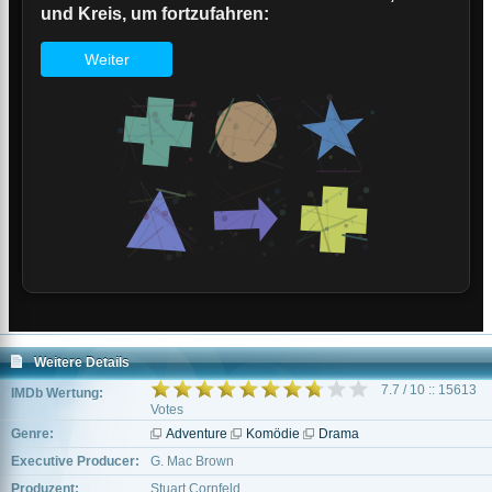
Weitere Details
7.7 / 10 :: 15613
IMDb Wertung:
Votes
Genre:
Adventure
Komödie
Drama
Executive Producer:
G. Mac Brown
Produzent:
Stuart Cornfeld