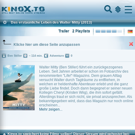
Home
Menu
Das erstaunliche Leben des Walter Mitty
(2013)
Trailer
2 Playlists
Klicke hier um diese Seite anzupassen
Ben Stiller
~ 114 min.
Adventure
0
Walter Mitty (Ben Stiller) führt ein zurückgezogenes
Leben. Seit Jahren arbeitet er schon im Fotoarchiv des
renommierten "Life!"-Magazins. Dem grauen Alltag
versucht Walter durch Tagträume zu entfliehen, in
welchen er heldenhafte Abenteuer erlebt und die ganz
große Liebe findet. Doch dann begegnet er seiner neuen
Kollegin Cheryl (Kristen Wiig), die ihm sofort gefällt.
Allerdings traut er sich nicht, sie privat anzusprechen. Als
bekanntgegeben wird, dass das Magazin nur noch online
erscheinen...
Mehr zeigen...
Kinox.to speichert
keine
Filme selber! Dieser Stream wird gehostet bei: