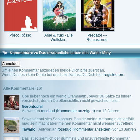
Pòrco Rósso
Ame & Yuki - Die
Predator ---
Wolfskin..
Remastered
Kommentare zu Das erstaunliche Leben des Walter Mitty
Um einen Kommentar abzugeben melde Dich bitte zuerst an.
Wenn Du noch kein Konto bei uns hast, kannst Du Dich hier
registrieren
.
Alle Kommentare
(16)
Übe lieber noch ein wenig Grammatik , bevor Du Sätze zu bilden
versuchst , denen Du offensichtlich nicht gewachsen bist !
Gerontophil
Antwort an
rosebud
(Kommentar anzeigen)
vor 12 Jahren
Sowas nennt sich Sarkasmus. Das dir meine Meinung nicht gefällt
mag sein,macht aber meinen Kommentar nicht weniger zutreffend.
Tawano
Antwort an
rosebud
(Kommentar anzeigen)
vor 13 Jahren
Das ist so ziemlich der dümmste und unzutreffenste Kommentar