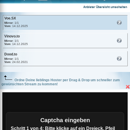
Voe.SX
Anbieter Übersicht umschalten
Voe.SX
Mirror
: 1/1
Vom
: 14.12.2025
Vinovo.to
Mirror
: 1/1
Vom
: 14.12.2025
Dood.to
Mirror
: 1/1
Vom
: 24.02.2021
Ordne Deine lieblings Hoster per Drag & Drop um schneller zum
gewünschten Stream zu kommen!