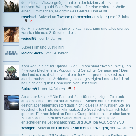
den ich das Missvergnügen hatte in der letzten zeit lesen zu
müssen. Wer glaubt Sean Penn würde für eine verlorene Wette
einen Film machen, zeigt mir wes Geistes Kind er ist.
rosebud
Antwort an
Tawano
(Kommentar anzeigen)
vor 13 Jahren
-2
der Fim ist sowas von langweilig kaum spanung und alles eiert so
vor sich hin note 2 für ton und bild
weigel55
vor 14 Jahren
Super Film und Lustig hihi
MelaniShero
vor 14 Jahren
Kam wohl ein neuer Upload, Bild 9 ( Manchmal etwas dunkel), Ton
7 ( etwas Blechern mit Popcorn und Gelächter Geräuschen ) Den
film fand ich echt schön vor allem die Hintergrundmusik ist echt
atemberaubend in Verbindung mit der gezeigten Landschaft. Und
natürlich den guten Comedystil von Ben Stiller.
Sukram91
vor 14 Jahren
-1
Absoluter Unsinn!! Die Bildqualität ist für den jetzigen Zeitpunkt
ausgezeichnet! Ton ist nur an wenigen Stellen durch Gelächter
gestört aber eigentlich stört dass nicht, da es ja an lustigen Stellen
geschieht! Ich finde den Film spitze, die Geschichte hat mich total
gepackt. Erinnert leicht an Forrest Gump, leider halt nur eine kurze
Zeit aus dem Leben des Walter Mitty. Dafür der wichtigste
entscheidenste Lebensabschnitt. Bild 8/10 Ton 6/10 Story 9/10
Wonger
Antwort an
Filmheld
(Kommentar anzeigen)
vor 14 Jahren