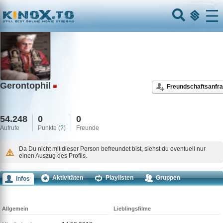
Home
Menu
Gerontophil
Freundschaftsanfr
54.248
0
0
Aufrufe
Punkte (
?
)
Freunde
Da Du nicht mit dieser Person befreundet bist, siehst du eventuell nur
einen Auszug des Profils.
Aktivitäten
Playlisten
Gruppen
Infos
Kommentare
Allgemein
Lieblingsfilme