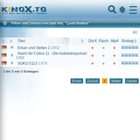
Home
Menu
Filme und Serien von und mit: "Leon Boden"
Titel
DivX
Flash
Mp4
Rating
Erkan und Stefan 2
2002
Alarm für Cobra 11 - Die Autobahnpolizei
1996
SOKO 5113
1978
1 bis 3 von 3 Einträgen
Erster
Zurück
1
Weiter
Letzter