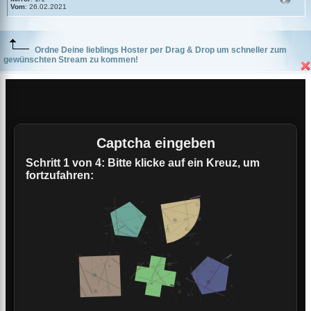
Vom
: 26.02.2021
Ordne Deine lieblings Hoster per Drag & Drop um schneller zum
gewünschten Stream zu kommen!