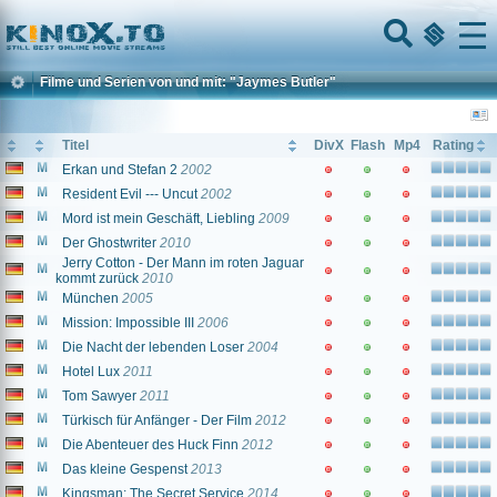
Home
Menu
Filme und Serien von und mit: "Jaymes Butler"
Titel
DivX
Flash
Mp4
Rating
Erkan und Stefan 2
2002
Resident Evil --- Uncut
2002
Mord ist mein Geschäft, Liebling
2009
Der Ghostwriter
2010
Jerry Cotton - Der Mann im roten Jaguar
kommt zurück
2010
München
2005
Mission: Impossible III
2006
Die Nacht der lebenden Loser
2004
Hotel Lux
2011
Tom Sawyer
2011
Türkisch für Anfänger - Der Film
2012
Die Abenteuer des Huck Finn
2012
Das kleine Gespenst
2013
Kingsman: The Secret Service
2014