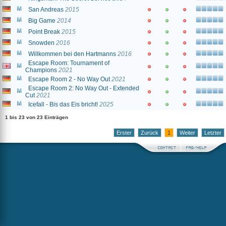
San Andreas
2015
Big Game
2014
Point Break
2015
Snowden
2016
Willkommen bei den Hartmanns
2016
Escape Room: Tournament of
Champions
2021
Escape Room 2 - No Way Out
2021
Escape Room 2: No Way Out - Extended
Cut
2021
Icefall - Bis das Eis bricht!
2025
1 bis 23 von 23 Einträgen
Erster
Zurück
1
Weiter
Letzter