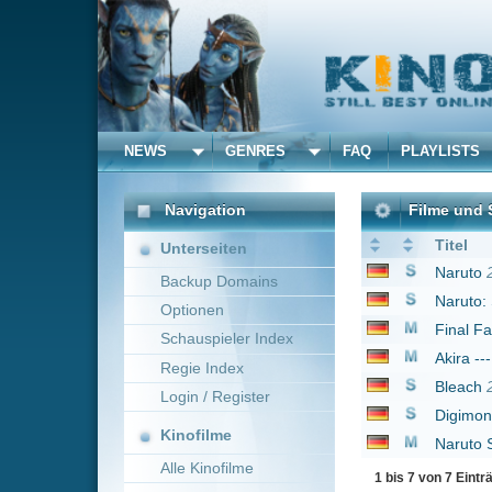
NEWS
GENRES
FAQ
PLAYLISTS
ALLE
Navigation
Filme und Serien von un
Titel
Unterseiten
Naruto
2007
Backup Domains
Naruto: Shippûden
20
Optionen
Final Fantasy VII: Adv
Schauspieler Index
Akira --- Remastered
Regie Index
Bleach
2004
Login / Register
Digimon: Digital Mons
Kinofilme
Naruto Shippuden - T
Alle Kinofilme
1 bis 7 von 7 Einträgen
Filme
Alle Filme
Beliebte