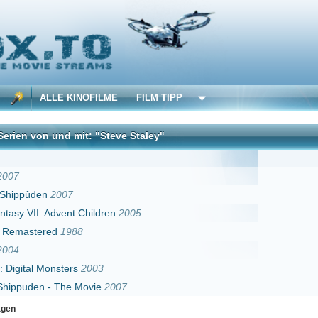
 KINOFILME
FILM TIPP
d mit: "Steve Staley"
DivX
07
ent Children
2005
1988
ters
2003
he Movie
2007
Erster
Zurück