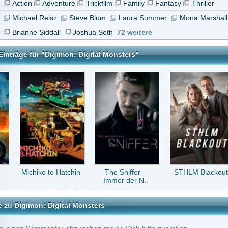
 to Hatchin
The Sniffer –
STHLM Blackout
Gangs of Bombay
Immer der N..
Digital Monsters
tar abzugeben melde Dich bitte zuerst an.
in Konto bei uns hast, kannst Du Dich hier
registrieren
.
s nur Frontier oder das Andere wäre, würde ich über den namensfehler hinwegsehen
ine dann eine das andere ist irgendwie total bescheuert
r 14 Jahren
ie ihr habt Digimon Frontier hochgeladen und nich die erste Staffel..... wieder mal mi
hebt es. wie immer.
or 15 Jahren
 streams down.
5
vor 15 Jahren