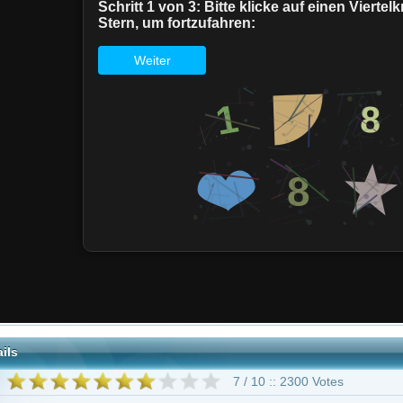
7 / 10 :: 2300 Votes
Adventure
Trickfilm
Family
Fantasy
Thriller
eisz
Steve Blum
Laura Summer
Mona Marshall
Derek Stephen Prince
ddall
Joshua Seth
72 weitere
Digimon: Digital Monsters"