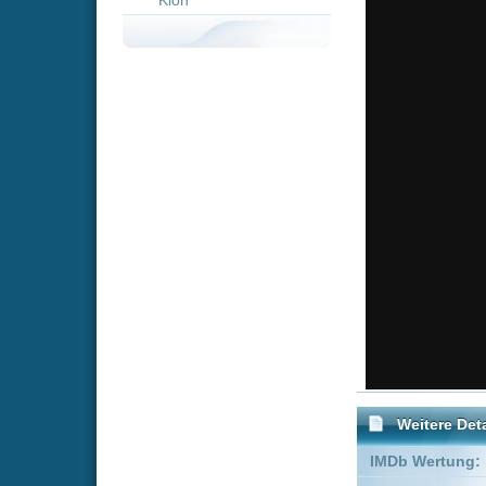
Weitere Details
IMDb Wertung:
Genre:
Action
Schauspieler:
Michael R
Brianne Si
Empfohlene Einträge für "