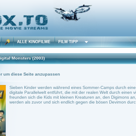
 KINOFILME
FILM TIPP
rs
(2003)
2 Playlists
Seite anzupassen
inder werden während eines Sommer-Camps durch einen plötzlich auftretenden Schn
Parallelwelt entführt, die mit der realen Welt durch einen virtuellen Superhighway verb
sich die Kids mit kleinen Kreaturen an, den Digimons an, die mit Hilfe ihrer irdischen
ls zuvor und sich endlich gegen die bösen Devimon durchset...
 Japan, France
Action
0
ilme selber! Dieser Stream wird gehostet bei:
Voe.SX
Anbie