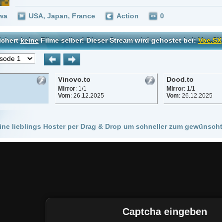
Vinovo.to
Dood.to
Mirror
: 1/1
Mirror
: 1/1
Vom
: 26.12.2025
Vom
: 26.12.2025
 Hoster per Drag & Drop um schneller zum gewünschten Stream zu kommen!