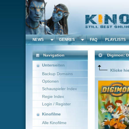
NEWS
GENRES
FAQ
PLAYLISTS
ALLE
Navigation
Digimon: Digital Monste
Unterseiten
Klicke hier um diese 
Backup Domains
Optionen
Sieben K
digitale 
Schauspieler Index
freunden 
Regie Index
werden a
Login / Register
Kinofilme
Alle Kinofilme
Filme
Yukio Kaizawa
USA,
Alle Filme
Beliebte
Kinox.to speichert
keine
F