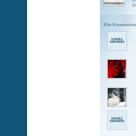
Hey könnt i
kann
SonPanaj