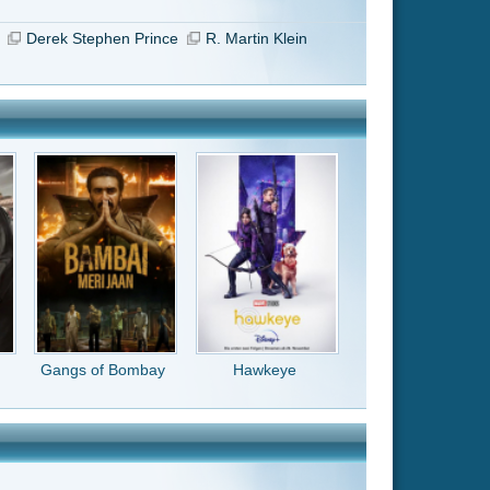
Hawkeye
, aber mal 10
st gebaut und