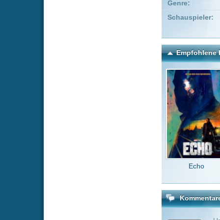
Echo
Michiko
Kommentare zu Digimon: 
Um einen Kommen
Wenn Du noch ke
Alle Kommentare
(4)
also wenn e
folge das e
Beta98
vo
Falsche ser
niemand be
Kalrash
v
Leider alle
Serenety7