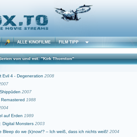
 KINOFILME
FILM TIPP
d mit: "Kirk Thornton"
DivX
eneration
2008
07
1988
989
ters
2003
(k)now!? – Ich weiß, dass ich nichts weiß!
2004
dians of the Crescent Moon Kingdom
2006
ones
2019