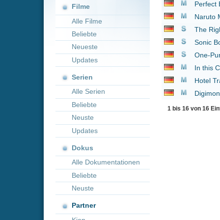
Neueste
One-Punch Man
2015
Updates
In this Corner of the 
Serien
Hotel Transsilvanien 
Alle Serien
Digimon Adventure Tri
Beliebte
1 bis 16 von 16 Einträgen
Neuste
Updates
Dokus
Alle Dokumentationen
Beliebte
Neuste
Partner
Kion