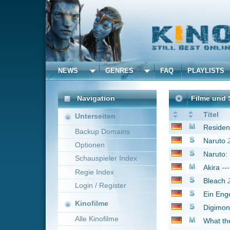
NEWS
GENRES
FAQ
PLAYLISTS
ALLE
Navigation
Filme und Serien von un
Titel
Unterseiten
Resident Evil 4 - Deg
Backup Domains
Naruto
2007
Optionen
Naruto: Shippûden
20
Schauspieler Index
Akira --- Remastered
Regie Index
Bleach
2004
Login / Register
Ein Engel auf Erden
1
Kinofilme
Digimon: Digital Mons
Alle Kinofilme
What the Bleep do we 
Perfect Blue
1997
Filme
Naruto Movie 3: Guar
Alle Filme
The Righteous Gemst
Beliebte
Sonic Boom
2014