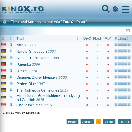
Home
Menu
Filme und Serien von und mit: "Paul St. Peter"
Titel
DivX
Flash
Mp4
Rating
Naruto
2007
Naruto: Shippûden
2007
Akira --- Remastered
1988
Papurika
2006
Bleach
2004
Digimon: Digital Monsters
2003
Perfect Blue
1997
The Righteous Gemstones
2019
Miraculous – Geschichten von Ladybug
und Cat Noir
2015
One-Punch Man
2015
1 bis 10 von 10 Einträgen
Erster
Zurück
1
Weiter
Letzter