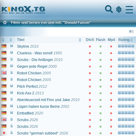
Home
Menu
Filme und Serien von und mit: "Donald Faison"
Titel
DivX
Flash
Mp4
Rating
Skyline
2010
Clueless - Was sonst!
1995
Scrubs - Die Anfänger
2010
Gegen jede Regel
2000
Robot Chicken
2005
Robot Chicken
2005
Pitch Perfect
2012
Kick-Ass 2
2013
Abenteuerzeit mit Finn und Jake
2010
Lügen haben kurze Beine
2002
Embattled
2020
Scrubs
2026
Scrubs
2026
Scrubs *german subbed*
2026