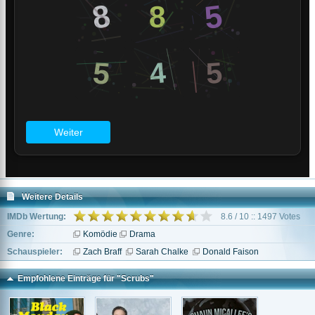
Weitere Details
IMDb Wertung:
8.6 / 10 :: 1497 Votes
Genre:
Komödie
Drama
Schauspieler:
Zach Braff
Sarah Chalke
Donald Faison
Empfohlene Einträge für "Scrubs"