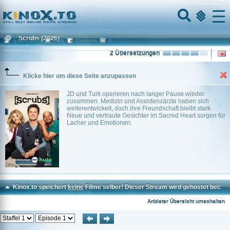
Home
Menu
Scrubs
(2026)
Aseem Batra
USA
Komödie
0
2 Übersetzungen
Klicke hier um diese Seite anzupassen
JD und Turk operieren nach langer Pause wieder
zusammen. Medizin und Assistenzärzte haben sich
weiterentwickelt, doch ihre Freundschaft bleibt stark.
Neue und vertraute Gesichter im Sacred Heart sorgen für
Lacher und Emotionen.
Kinox.to speichert
keine
Filme selber! Dieser Stream wird gehostet bei:
Voe.SX
Anbieter Übersicht umschalten