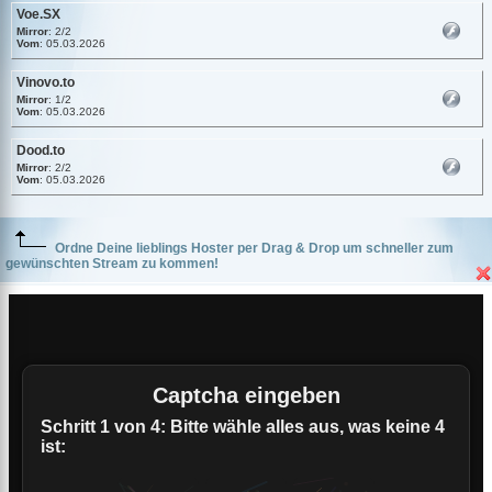
Voe.SX
Mirror
: 2/2
Vom
: 05.03.2026
Vinovo.to
Mirror
: 1/2
Vom
: 05.03.2026
Dood.to
Mirror
: 2/2
Vom
: 05.03.2026
Ordne Deine lieblings Hoster per Drag & Drop um schneller zum
gewünschten Stream zu kommen!