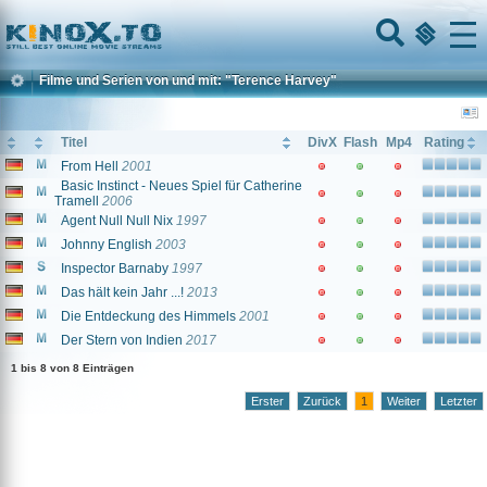
Home
Menu
Filme und Serien von und mit: "Terence Harvey"
Titel
DivX
Flash
Mp4
Rating
From Hell
2001
Basic Instinct - Neues Spiel für Catherine
Tramell
2006
Agent Null Null Nix
1997
Johnny English
2003
Inspector Barnaby
1997
Das hält kein Jahr ...!
2013
Die Entdeckung des Himmels
2001
Der Stern von Indien
2017
1 bis 8 von 8 Einträgen
Erster
Zurück
1
Weiter
Letzter